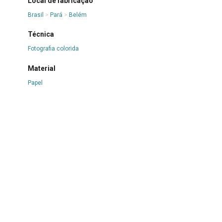
Local de fabricação
Brasil
>
Pará
>
Belém
Técnica
Fotografia colorida
Material
Papel
Dimensões
Altura
15.2
Largura
21.5
Estado de Conservação
Bom
Inscrição
Parte posterior: "1ª TURMA PIBIC (IEC)"