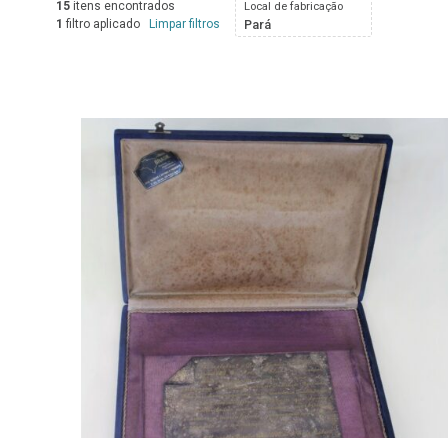
15
itens encontrados
Local de fabricação
1
filtro aplicado
Limpar filtros
Pará
Resultados da lista de itens