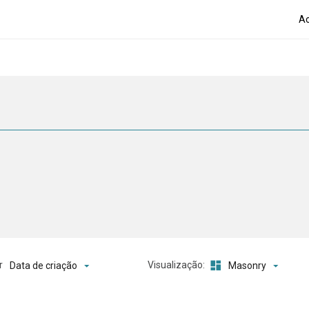
Ac
o
r
Visualização:
Data de criação
Masonry