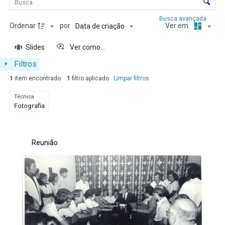
Controle de ordenação e visualização
Busca avançada
Ordenar
por
Ver em:
Data de criação
Slides
Ver como...
Filtros
1
item encontrado
1
filtro aplicado
Limpar filtros
Técnica
Fotografia
Resultados da lista de itens
Reunião