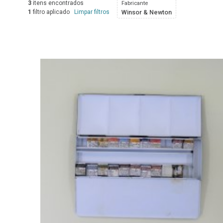
3
itens encontrados
Fabricante
1
filtro aplicado
Limpar filtros
Winsor & Newton
Resultados da lista de itens