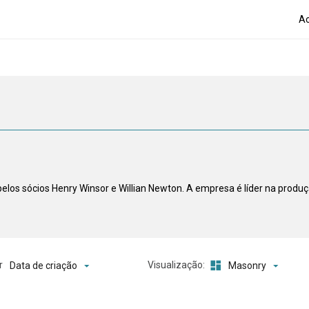
Ac
os sócios Henry Winsor e Willian Newton. A empresa é líder na produç
o
r
Visualização:
Data de criação
Masonry