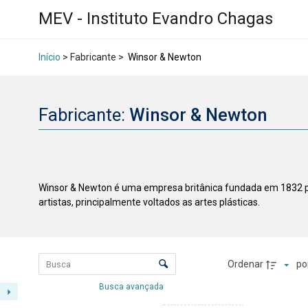
MEV - Instituto Evandro Chagas
Início
> Fabricante >
Winsor & Newton
Fabricante:
Winsor & Newton
Winsor & Newton é uma empresa britânica fundada em 1832 pel
artistas, principalmente voltados as artes plásticas.
Lista de itens
Controle de ordenação e visualizaçã
Ordenar
po
Busca avançada