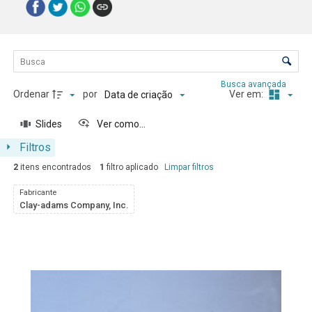
Lista de itens
Controle de ordenação e visualização
Busca avançada
Ordenar
por
Ver em:
Data de criação
Slides
Ver como...
Filtros
2
itens encontrados
1
filtro aplicado
Limpar filtros
Fabricante
Clay-adams Company, Inc.
Resultados da lista de itens