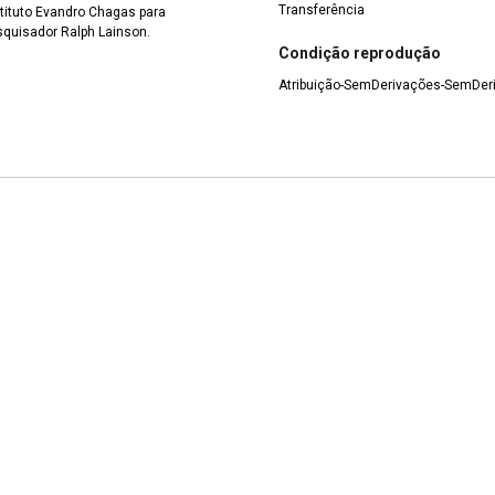
Transferência
tituto Evandro Chagas para
squisador Ralph Lainson.
Condição reprodução
Atribuição-SemDerivações-SemDeri