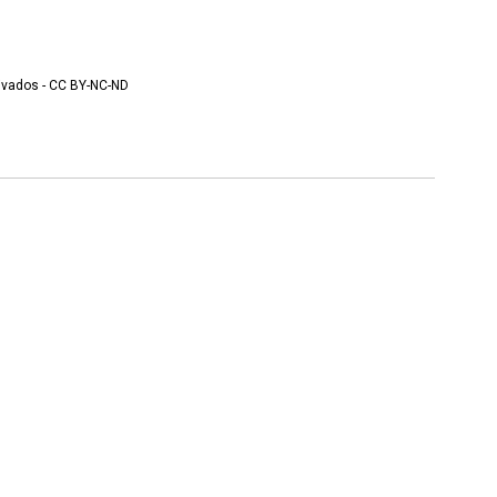
vados - CC BY-NC-ND
Voltar para a página de itens