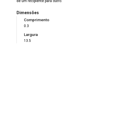
de um recipiente para outro.
Dimensões
Comprimento
0.3
Largura
13.5
Material
Vidro
Técnica
Fundição
Estado de Conservação
Bom
Modo de Aquisição
Transferência