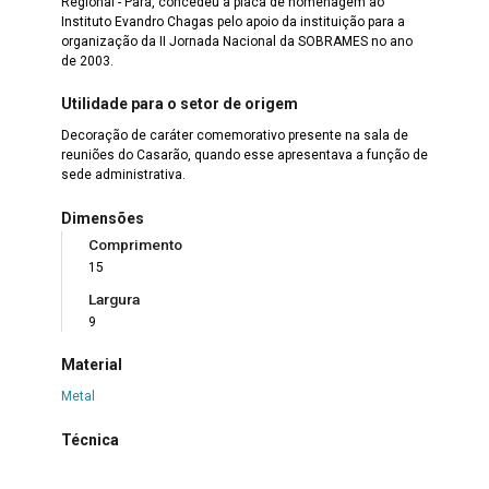
Regional - Pará, concedeu a placa de homenagem ao
Instituto Evandro Chagas pelo apoio da instituição para a
organização da II Jornada Nacional da SOBRAMES no ano
de 2003.
Utilidade para o setor de origem
Decoração de caráter comemorativo presente na sala de
reuniões do Casarão, quando esse apresentava a função de
sede administrativa.
Dimensões
Comprimento
15
Largura
9
Material
Metal
Técnica
Fundição