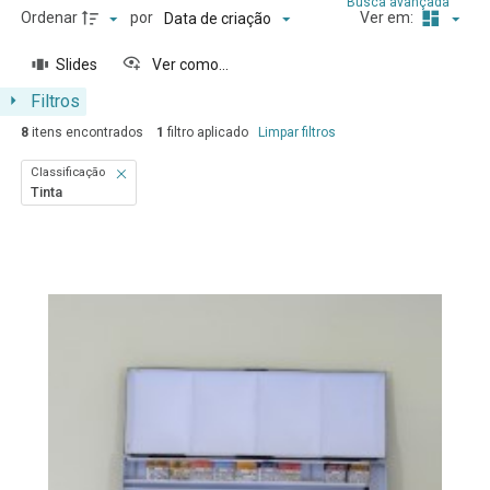
Busca avançada
Ordenar
por
Ver em:
Data de criação
Slides
Ver como...
Filtros
8
itens encontrados
1
filtro aplicado
Limpar filtros
Classificação
Tinta
Resultados da lista de itens