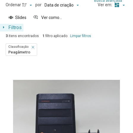
Busca avançada
Ordenar
por
Ver em:
Data de criação
Slides
Ver como...
Filtros
3
itens encontrados
1
filtro aplicado
Limpar filtros
Classificação
Peagâmetro
Resultados da lista de itens